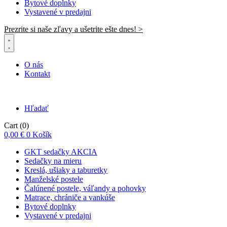
Bytové doplnky
Vystavené v predajni
Prezrite si naše zľavy a ušetrite ešte dnes! >​
O nás
Kontakt
Hľadať
Cart
(0)
0,00
€
0
Košík
GKT sedačky AKCIA
Sedačky na mieru
Kreslá, ušiaky a taburetky
Manželské postele
Čalúnené postele, váľandy a pohovky
Matrace, chrániče a vankúše
Bytové doplnky
Vystavené v predajni