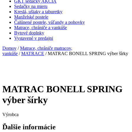
GKT sedačky AKCIA
Sedačky na mieru
Kreslá, ušiaky a taburetky
Manželské postele
Čalúnené postele, váľandy a pohovky
Matrace, chrániče a vankúše
Bytové doplnky
Vystavené v predajni
Domov
/
Matrace, chrániče matracov,
vankúše
/
MATRACE
/ MATRAC BONELL SPRING výber šírky
MATRAC BONELL SPRING
výber šírky
Výrobca
Ďalšie informácie