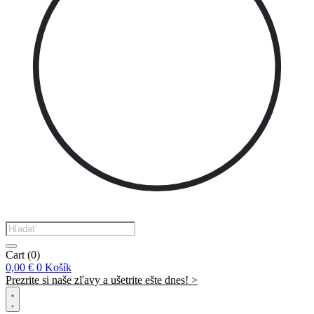
Products
search
Cart
(0)
0,00
€
0
Košík
Prezrite si naše zľavy a ušetrite ešte dnes! >​