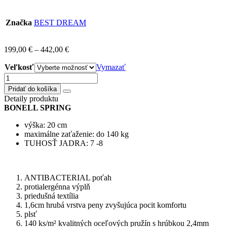
Značka
BEST DREAM
199,00
€
–
442,00
€
Veľkosť
Vymazať
množstvo
MATRAC
Pridať do košíka
BONELL
Detaily produktu
SPRING
BONELL SPRING
výber
šírky
výška: 20 cm
maximálne zaťaženie: do 140 kg
TUHOSŤ JADRA: 7 -8
ANTIBACTERIAL poťah
protialergénna výplň
priedušná textília
1,6cm hrubá vrstva peny zvyšujúca pocit komfortu
plsť
140 ks/m² kvalitných oceľových pružín s hrúbkou 2,4mm