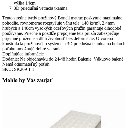
výška 14cm
3D priedušná vetracia tkanina
Tento stredne tvrdý pružinový Bonell matrac poskytuje maximálne
pohodlie, rovnomerne rozptyľuje váhu tela. 140 ks/m², 2,4mm
hrubých a 140cm vysokých oceľových pružín garantuje dlhodobé
používanie. Priečne a pozdĺže prepojenie tela pružín zabezpečuje
príjemné pruženie a dlhú životnosť bez deformácie. Otvorená
konštrukcia pružinového systému a 3D priedušná tkanina na bokoch
poťahu umožnujú dobré vetranie.
Doplňujúce informácie
Dodanie: Na objednávku do 24-48 hodín Balenie: Vákuovo balené
Nemá odnímateľný poťah
SKU: SK209-1-1
Mohlo by Vás zaujať