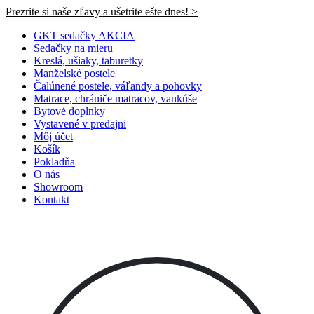
Prezrite si naše zľavy a ušetrite ešte dnes! >​
GKT sedačky AKCIA
Sedačky na mieru
Kreslá, ušiaky, taburetky
Manželské postele
Čalúnené postele, váľandy a pohovky
Matrace, chrániče matracov, vankúše
Bytové doplnky
Vystavené v predajni
Môj účet
Košík
Pokladňa
O nás
Showroom
Kontakt