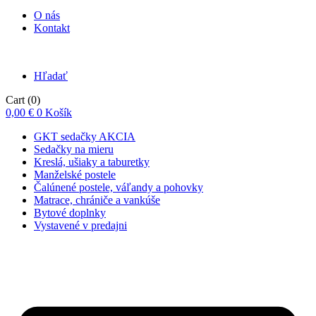
O nás
Kontakt
Hľadať
Cart
(0)
0,00
€
0
Košík
GKT sedačky AKCIA
Sedačky na mieru
Kreslá, ušiaky a taburetky
Manželské postele
Čalúnené postele, váľandy a pohovky
Matrace, chrániče a vankúše
Bytové doplnky
Vystavené v predajni