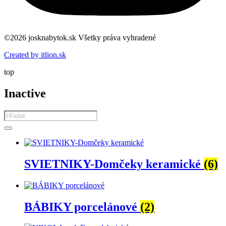
©2026 josknabytok.sk Všetky práva vyhradené
Created by itlion.sk
top
Inactive
Products
search
SVIETNIKY-Domčeky keramické
(6)
BÁBIKY porcelánové
(2)