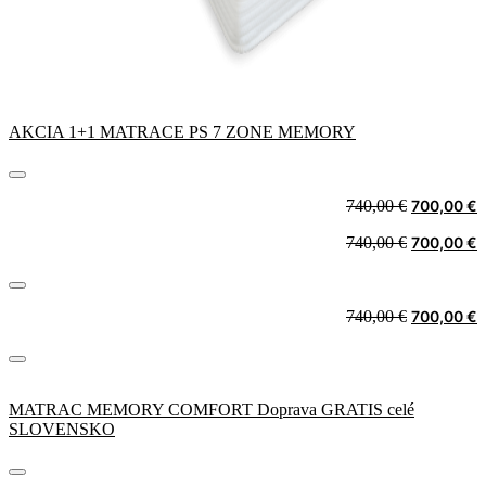
AKCIA 1+1 MATRACE PS 7 ZONE MEMORY
Original
C
740,00
€
700,00
€
price
p
Original
C
740,00
€
700,00
€
was:
i
price
p
740,00 €.
7
was:
i
740,00 €.
7
Original
C
740,00
€
700,00
€
price
p
was:
i
740,00 €.
7
MATRAC MEMORY COMFORT Doprava GRATIS celé
SLOVENSKO