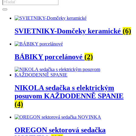
Products
search
SVIETNIKY-Domčeky keramické
(6)
BÁBIKY porcelánové
(2)
NIKOLA sedačka s elektrickým
posuvom KAŽDODENNĚ SPANIE
(4)
OREGON sektorová sedačka