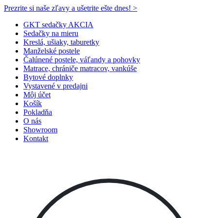
Prezrite si naše zľavy a ušetrite ešte dnes! >​
GKT sedačky AKCIA
Sedačky na mieru
Kreslá, ušiaky, taburetky
Manželské postele
Čalúnené postele, váľandy a pohovky
Matrace, chrániče matracov, vankúše
Bytové doplnky
Vystavené v predajni
Môj účet
Košík
Pokladňa
O nás
Showroom
Kontakt