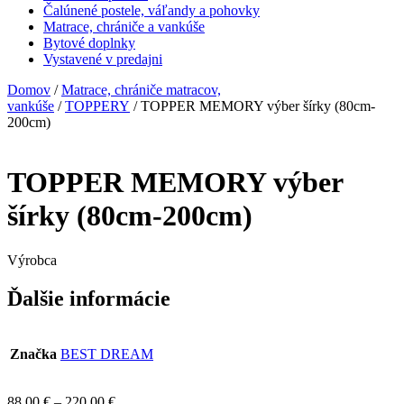
Čalúnené postele, váľandy a pohovky
Matrace, chrániče a vankúše
Bytové doplnky
Vystavené v predajni
Domov
/
Matrace, chrániče matracov,
vankúše
/
TOPPERY
/ TOPPER MEMORY výber šírky (80cm-
200cm)
TOPPER MEMORY výber
šírky (80cm-200cm)
Výrobca
Ďalšie informácie
Značka
BEST DREAM
88,00
€
–
220,00
€