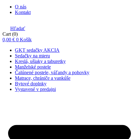
O nás
Kontakt
Hľadať
Cart
(0)
0,00
€
0
Košík
GKT sedačky AKCIA
Sedačky na mieru
Kreslá, ušiaky a taburetky
Manželské postele
Čalúnené postele, váľandy a pohovky
Matrace, chrániče a vankúše
Bytové doplnky
Vystavené v predajni