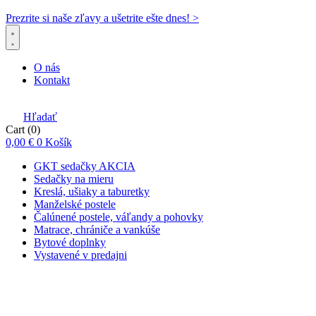
Prezrite si naše zľavy a ušetrite ešte dnes! >​
O nás
Kontakt
Hľadať
Cart
(0)
0,00
€
0
Košík
GKT sedačky AKCIA
Sedačky na mieru
Kreslá, ušiaky a taburetky
Manželské postele
Čalúnené postele, váľandy a pohovky
Matrace, chrániče a vankúše
Bytové doplnky
Vystavené v predajni