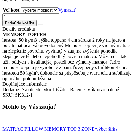
Veľkosť
Vymazať
množstvo
TOPPER
Pridať do košíka
MEMORY
Detaily produktu
výber
MEMORY TOPPER
šírky
hustota: 50 kg/m3 výška toppera: 4 cm záruka 2 roky na jadro a
(80cm-
poťah matraca. vákuovo balený Memory Topper je vrchný matrac
200cm)
na zlepšenie povrchu, vyvinutý v záujme zvýšenia pohodlia,
zlepšuje tvrdý alebo nepohodlný povrch matraca. Môžeme si tak
užiť oddych v kvalitnejšej posteli bez výmeny matraca. Jadro
memory toppera je vyrobené z pamäťovej peny s hrúbkou 4 cm a
hustotou 50 kg/m³, dokonale sa prispôsobuje tvaru tela a stabilizuje
optimálnu polohu ležania.
Doplňujúce informácie
Dodanie: Na objednávku 1 týždeň Balenie: Vákuovo balené
SKU: SK312-1
Mohlo by Vás zaujať
MATRAC PILLOW MEMORY TOP 3 ZONE/výber šírky