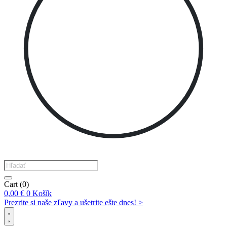
Products
search
Cart
(0)
0,00
€
0
Košík
Prezrite si naše zľavy a ušetrite ešte dnes! >​