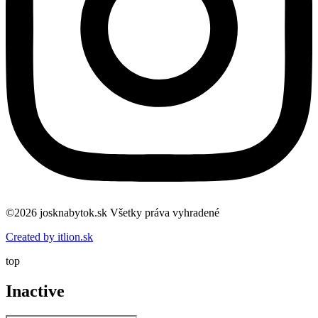
©2026 josknabytok.sk Všetky práva vyhradené
Created by itlion.sk
top
Inactive