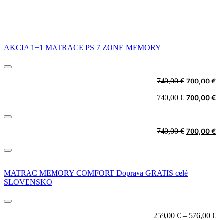
AKCIA 1+1 MATRACE PS 7 ZONE MEMORY
Original
C
740,00
€
700,00
€
price
p
Original
C
740,00
€
700,00
€
was:
i
price
p
740,00 €.
7
was:
i
740,00 €.
7
Original
C
740,00
€
700,00
€
price
p
was:
i
740,00 €.
7
MATRAC MEMORY COMFORT Doprava GRATIS celé
SLOVENSKO
259,00
€
–
576,00
€