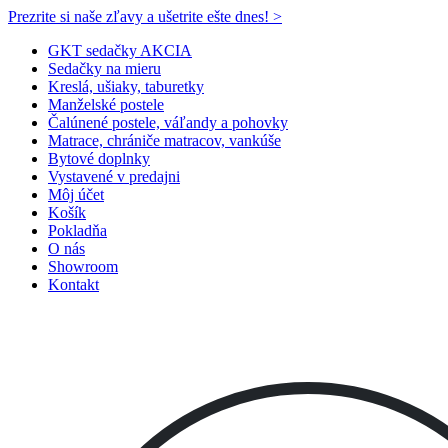
Prezrite si naše zľavy a ušetrite ešte dnes! >​
GKT sedačky AKCIA
Sedačky na mieru
Kreslá, ušiaky, taburetky
Manželské postele
Čalúnené postele, váľandy a pohovky
Matrace, chrániče matracov, vankúše
Bytové doplnky
Vystavené v predajni
Môj účet
Košík
Pokladňa
O nás
Showroom
Kontakt