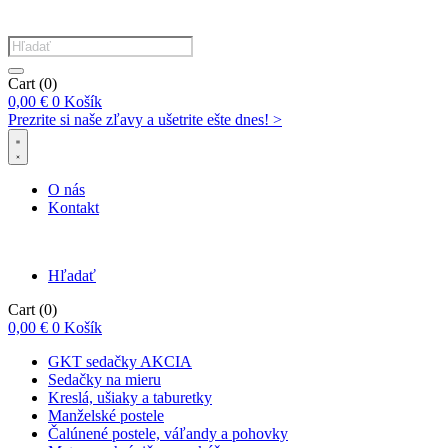
Products
search
Cart
(0)
0,00
€
0
Košík
Prezrite si naše zľavy a ušetrite ešte dnes! >​
O nás
Kontakt
Hľadať
Cart
(0)
0,00
€
0
Košík
GKT sedačky AKCIA
Sedačky na mieru
Kreslá, ušiaky a taburetky
Manželské postele
Čalúnené postele, váľandy a pohovky