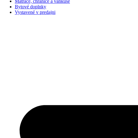
Matrace, chrániče a vankúše
Bytové doplnky
Vystavené v predajni