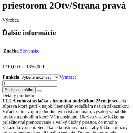
priestorom 2Otv/Strana pravá
Výrobca
Ďalšie informácie
Značka
Slovensko
1710,00
€
–
1856,00
€
Funkcia
Vymazať
množstvo
ULLA
Pridať do košíka
sedačka
Detaily produktu
rohová
ULLA rohová sedačka s hranatou podrúčkou 25cm
je sedacia
s
súprava ktorá patrí k najobľúbenejším sedačkám našich zákazníkov.
rozkladom
Vďačí za to svojim jednoduchým čistým líniám, vysokej variabilite
a
prvkov a pohodlím ktoré Vám poskytne. Ukrýva v sebe lôžko na
úložným
príležitostné prenocovanie a veľký úložný priestor, čo mnoho
priestorom
zákazníkov ocení. Sedačka je konštruovaná tak aby lôžko a úložný
2Otv/Strana
priestor neobmedzovali kvalitu sedenia. Dokonalú oporu tela