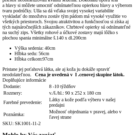
pravá
a hlavy si môžete umocniť odnímateľnou opierkou hlavy a výberom
tvaru podrúčky. Ulla sa dá vďaka svojej vysokej variabilite
vyskladať do množstva zostáv tým pádom má vysoké využitie vo
všetkých priestoroch. Svojou atraktivitou a funkčnosťou si získa aj
tých najnáročnejších zákazníkov. Chrbtové opierky sú odnímateľné
na suchý zips. Všetky rohové a účkové zostavy majú lôžko s
plochou spania minimálne š.140 x dl.200cm
Výška sedenia: 40cm
Hĺbka sedu: 56cm
Hĺbka celkom:97cm
Pristane jej poťahová látka, ale aj koža ju dokáže spraviť
neodolateľnou.
Cena je uvedená v I .cenovej skupine látok.
Doplňujúce informácie
Dodanie:
8 -10 týždňov
Rozmery:
v./š./hl.: 90 x 252 x 180 cm
Látky a kože podľa výberu v našej
Farebné prevedenie:
predajni
Možnosť objednania v pravej, alebo v
Poznámka:
ľavej strane
SKU: SK1001-11-2
Mohlo by Vás zaujať