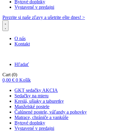
Bytové doplnky
Vystavené v predajni
Prezrite si naše zľavy a ušetrite ešte dnes! >​
O nás
Kontakt
Hľadať
Cart
(0)
0,00
€
0
Košík
GKT sedačky AKCIA
Sedačky na mieru
Kreslá, ušiaky a taburetky
Manželské postele
Čalúnené postele, váľandy a pohovky
Matrace, chrániče a vankúše
Bytové doplnky
Vystavené v predajni