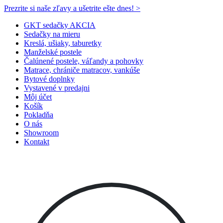
Prezrite si naše zľavy a ušetrite ešte dnes! >​
GKT sedačky AKCIA
Sedačky na mieru
Kreslá, ušiaky, taburetky
Manželské postele
Čalúnené postele, váľandy a pohovky
Matrace, chrániče matracov, vankúše
Bytové doplnky
Vystavené v predajni
Môj účet
Košík
Pokladňa
O nás
Showroom
Kontakt