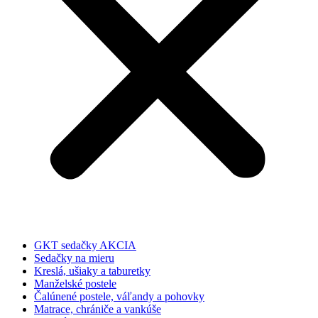
GKT sedačky AKCIA
Sedačky na mieru
Kreslá, ušiaky a taburetky
Manželské postele
Čalúnené postele, váľandy a pohovky
Matrace, chrániče a vankúše