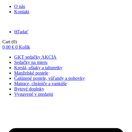
O nás
Kontakt
Hľadať
Cart
(0)
0,00
€
0
Košík
GKT sedačky AKCIA
Sedačky na mieru
Kreslá, ušiaky a taburetky
Manželské postele
Čalúnené postele, váľandy a pohovky
Matrace, chrániče a vankúše
Bytové doplnky
Vystavené v predajni