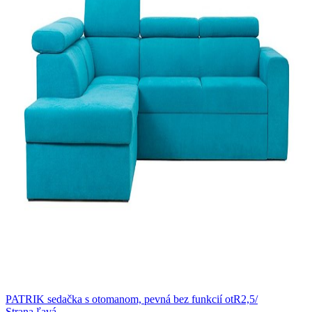
PATRIK sedačka s otomanom, pevná bez funkcií otR2,5/
Strana ľavá