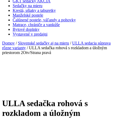
GKT sedačky AKCIA
Sedačky na mieru
Kreslá, ušiaky a taburetky
Manželské postele
Čalúnené postele, váľandy a pohovky
Matrace, chrániče a vankúše
Bytové doplnky
Vystavené v predajni
Domov
/
Slovenské sedačky aj na mieru
/
ULLA sedacia súprava
rôzne varianty
/ ULLA sedačka rohová s rozkladom a úložným
priestorom 2Otv/Strana pravá
ULLA sedačka rohová s
rozkladom a úložným