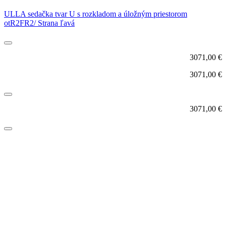
ULLA sedačka tvar U s rozkladom a úložným priestorom
otR2FR2/ Strana ľavá
3071,00
€
3071,00
€
3071,00
€