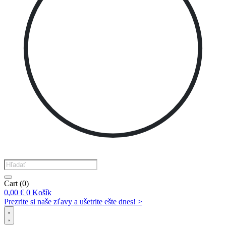
Products
search
Cart
(0)
0,00
€
0
Košík
Prezrite si naše zľavy a ušetrite ešte dnes! >​