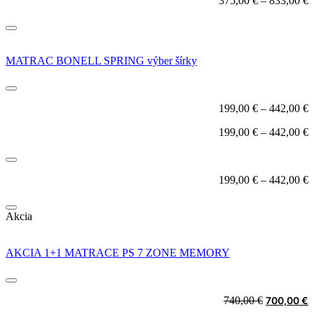
375,00
€
–
833,00
€
MATRAC BONELL SPRING výber šírky
199,00
€
–
442,00
€
199,00
€
–
442,00
€
199,00
€
–
442,00
€
Akcia
AKCIA 1+1 MATRACE PS 7 ZONE MEMORY
Original
C
740,00
€
700,00
€
price
p