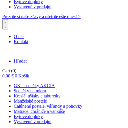
Bytové doplnky
Vystavené v predajni
Prezrite si naše zľavy a ušetrite ešte dnes! >​
O nás
Kontakt
Hľadať
Cart
(0)
0,00
€
0
Košík
GKT sedačky AKCIA
Sedačky na mieru
Kreslá, ušiaky a taburetky
Manželské postele
Čalúnené postele, váľandy a pohovky
Matrace, chrániče a vankúše
Bytové doplnky
Vystavené v predajni