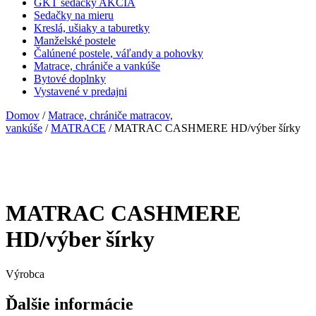
GKT sedačky AKCIA
Sedačky na mieru
Kreslá, ušiaky a taburetky
Manželské postele
Čalúnené postele, váľandy a pohovky
Matrace, chrániče a vankúše
Bytové doplnky
Vystavené v predajni
Domov
/
Matrace, chrániče matracov,
vankúše
/
MATRACE
/ MATRAC CASHMERE HD/výber šírky
MATRAC CASHMERE
HD/výber šírky
Výrobca
Ďalšie informácie