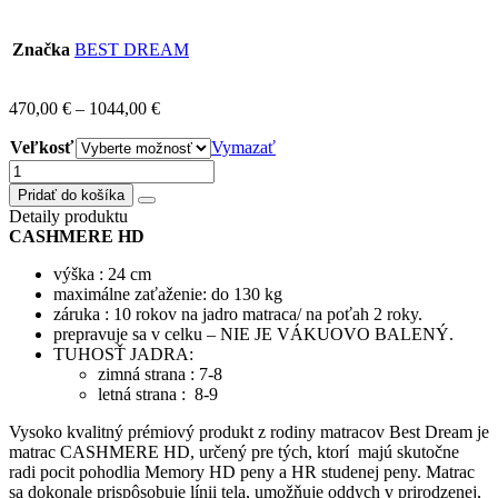
Značka
BEST DREAM
470,00
€
–
1044,00
€
Veľkosť
Vymazať
množstvo
MATRAC
Pridať do košíka
CASHMERE
Detaily produktu
HD/výber
CASHMERE HD
šírky
výška : 24 cm
maximálne zaťaženie: do 130 kg
záruka : 10 rokov na jadro matraca/ na poťah 2 roky.
prepravuje sa v celku – NIE JE VÁKUOVO BALENÝ.
TUHOSŤ JADRA:
zimná strana : 7-8
letná strana : 8-9
Vysoko kvalitný prémiový produkt z rodiny matracov Best Dream je
matrac CASHMERE HD, určený pre tých, ktorí majú skutočne
radi pocit pohodlia Memory HD peny a HR studenej peny. Matrac
sa dokonale prispôsobuje línii tela, umožňuje oddych v prirodzenej,