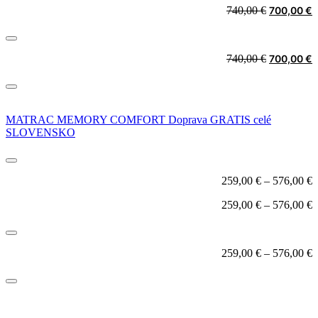
Original
C
740,00
€
700,00
€
was:
i
price
p
740,00 €.
7
was:
i
740,00 €.
7
Original
C
740,00
€
700,00
€
price
p
was:
i
740,00 €.
7
MATRAC MEMORY COMFORT Doprava GRATIS celé
SLOVENSKO
259,00
€
–
576,00
€
259,00
€
–
576,00
€
259,00
€
–
576,00
€