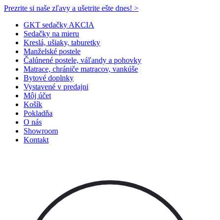
Prezrite si naše zľavy a ušetrite ešte dnes! >​
GKT sedačky AKCIA
Sedačky na mieru
Kreslá, ušiaky, taburetky
Manželské postele
Čalúnené postele, váľandy a pohovky
Matrace, chrániče matracov, vankúše
Bytové doplnky
Vystavené v predajni
Môj účet
Košík
Pokladňa
O nás
Showroom
Kontakt