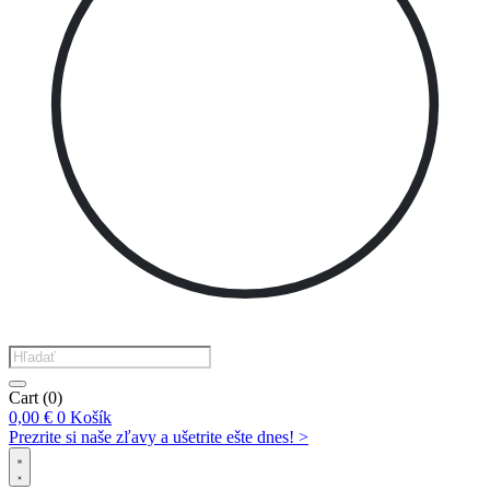
Products
search
Cart
(0)
0,00
€
0
Košík
Prezrite si naše zľavy a ušetrite ešte dnes! >​