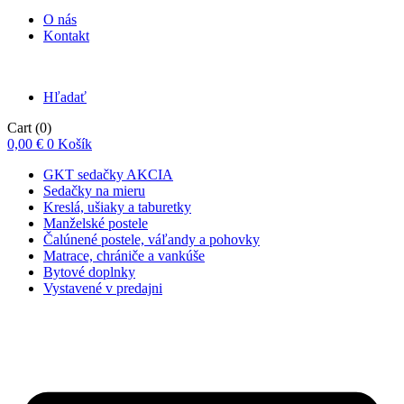
O nás
Kontakt
Hľadať
Cart
(0)
0,00
€
0
Košík
GKT sedačky AKCIA
Sedačky na mieru
Kreslá, ušiaky a taburetky
Manželské postele
Čalúnené postele, váľandy a pohovky
Matrace, chrániče a vankúše
Bytové doplnky
Vystavené v predajni