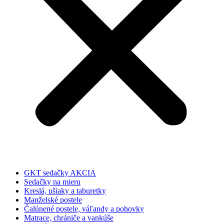
GKT sedačky AKCIA
Sedačky na mieru
Kreslá, ušiaky a taburetky
Manželské postele
Čalúnené postele, váľandy a pohovky
Matrace, chrániče a vankúše