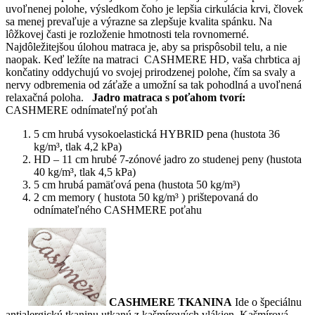
uvoľnenej polohe, výsledkom čoho je lepšia cirkulácia krvi, človek
sa menej prevaľuje a výrazne sa zlepšuje kvalita spánku. Na
lôžkovej časti je rozloženie hmotnosti tela rovnomerné.
Najdôležitejšou úlohou matraca je, aby sa prispôsobil telu, a nie
naopak. Keď ležíte na matraci CASHMERE HD, vaša chrbtica aj
končatiny oddychujú vo svojej prirodzenej polohe, čím sa svaly a
nervy odbremenia od záťaže a umožní sa tak pohodlná a uvoľnená
relaxačná poloha.
Jadro matraca s poťahom tvorí:
CASHMERE odnímateľný poťah
5 cm hrubá vysokoelastická HYBRID pena (hustota 36
kg/m³, tlak 4,2 kPa)
HD – 11 cm hrubé 7-zónové jadro zo studenej peny (hustota
40 kg/m³, tlak 4,5 kPa)
5 cm hrubá pamäťová pena (hustota 50 kg/m³)
2 cm memory ( hustota 50 kg/m³ ) prištepovaná do
odnímateľného CASHMERE poťahu
CASHMERE TKANINA
Ide o špeciálnu
antialergickú tkaninu utkanú z kašmírových vlákien. Kašmírová