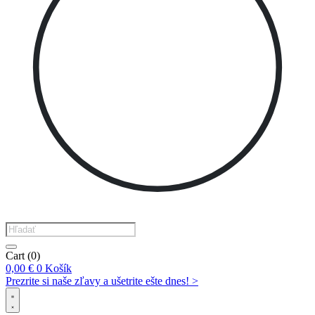
Products
search
Cart
(0)
0,00
€
0
Košík
Prezrite si naše zľavy a ušetrite ešte dnes! >​