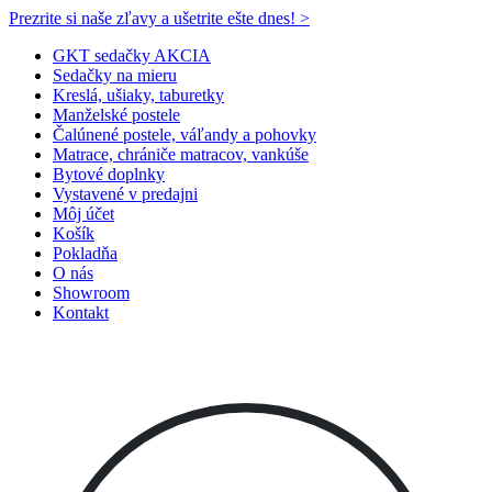
Prezrite si naše zľavy a ušetrite ešte dnes! >​
GKT sedačky AKCIA
Sedačky na mieru
Kreslá, ušiaky, taburetky
Manželské postele
Čalúnené postele, váľandy a pohovky
Matrace, chrániče matracov, vankúše
Bytové doplnky
Vystavené v predajni
Môj účet
Košík
Pokladňa
O nás
Showroom
Kontakt