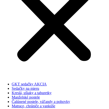
GKT sedačky AKCIA
Sedačky na mieru
Kreslá, ušiaky a taburetky
Manželské postele
Čalúnené postele, váľandy a pohovky
Matrace, chrániče a vankúše