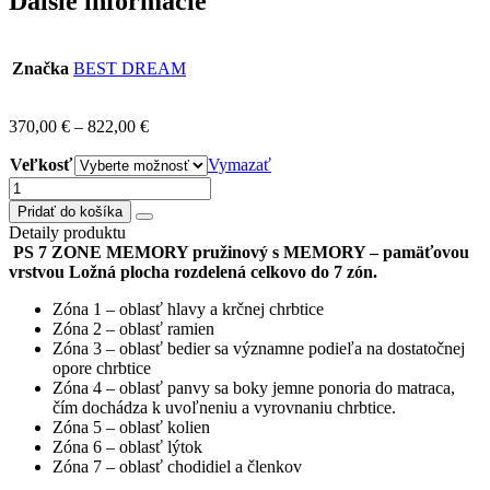
Ďalšie informácie
Značka
BEST DREAM
370,00
€
–
822,00
€
Veľkosť
Vymazať
množstvo
MATRAC
Pridať do košíka
PS
Detaily produktu
MEMORY
PS 7 ZONE MEMORY pružinový s MEMORY – pamäťovou
7
vrstvou
Ložná plocha rozdelená celkovo do 7 zón.
ZONE/výber
šírky
Zóna 1 – oblasť hlavy a krčnej chrbtice
Zóna 2 – oblasť ramien
Zóna 3 – oblasť bedier sa významne podieľa na dostatočnej
opore chrbtice
Zóna 4 – oblasť panvy sa boky jemne ponoria do matraca,
čím dochádza k uvoľneniu a vyrovnaniu chrbtice.
Zóna 5 – oblasť kolien
Zóna 6 – oblasť lýtok
Zóna 7 – oblasť chodidiel a členkov