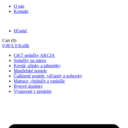
O nás
Kontakt
Hľadať
Cart
(0)
0,00
€
0
Košík
GKT sedačky AKCIA
Sedačky na mieru
Kreslá, ušiaky a taburetky
Manželské postele
Čalúnené postele, váľandy a pohovky
Matrace, chrániče a vankúše
Bytové doplnky
Vystavené v predajni