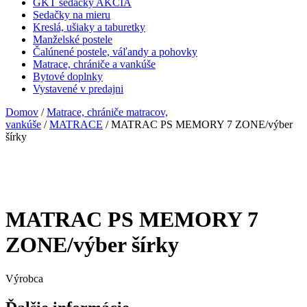
GKT sedačky AKCIA
Sedačky na mieru
Kreslá, ušiaky a taburetky
Manželské postele
Čalúnené postele, váľandy a pohovky
Matrace, chrániče a vankúše
Bytové doplnky
Vystavené v predajni
Domov
/
Matrace, chrániče matracov,
vankúše
/
MATRACE
/ MATRAC PS MEMORY 7 ZONE/výber
šírky
MATRAC PS MEMORY 7
ZONE/výber šírky
Výrobca