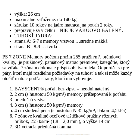
výška: 26 cm
maximálne zaťaženie: do 140 kg
záruka: 10 rokov na jadro matraca, na poťah 2 roky.
prepravuje sa v celku – NIE JE VÁKUOVO BALENÝ.
TUHOSŤ JADRA:
strana A: 6-7 s memory vrstvou …stredne mäkká
strana B : 8-9 … tvrdá
PS 7 ZONE Memory počtom pružín 255 pružín/m², prémiovej
kvality, je pružinový, pamäťový matrac prémiovej kategórie, ktorý
sa vďaka 7 zónam dokonale prispôsobí tvaru tela. Odporúča sa pre
páry, ktorí majú rozdielne požiadavky na tuhosť a tak si môže kazdý
otočiť matrac podľa strany, ktorá mu vyhovuje.
BAYSCENT® poťah bez zipsu – neodnímateľný.
2 cm (s hustotou 50 kg/m³) memory prištepovaná k poťahu
priedušná vrstva
3 cm (s hustotou 50 kg/m³) memory
4 cm studená pena (s hustotou N 35 kg/m³, tlakom 4,5kPa)
7 zónové kvalitné oceľové taštičkové pružiny rôznych
hrúbok, 255 ks/m² (1,8 – 2,0 mm ), o výške 14 cm
3D vetracia priedušná tkanina