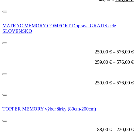
price
p
was:
i
740,00 €.
7
MATRAC MEMORY COMFORT Doprava GRATIS celé
SLOVENSKO
259,00
€
–
576,00
€
259,00
€
–
576,00
€
259,00
€
–
576,00
€
TOPPER MEMORY výber šírky (80cm-200cm)
88,00
€
–
220,00
€