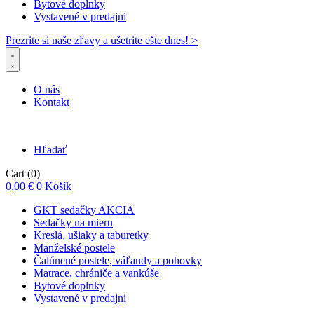
Bytové doplnky
Vystavené v predajni
Prezrite si naše zľavy a ušetrite ešte dnes! >​
O nás
Kontakt
Hľadať
Cart
(0)
0,00
€
0
Košík
GKT sedačky AKCIA
Sedačky na mieru
Kreslá, ušiaky a taburetky
Manželské postele
Čalúnené postele, váľandy a pohovky
Matrace, chrániče a vankúše
Bytové doplnky
Vystavené v predajni